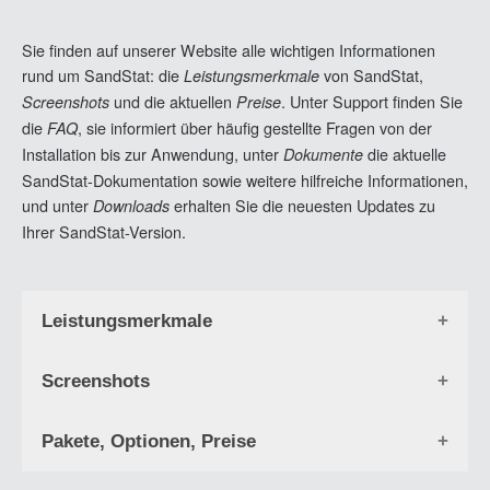
Sie finden auf unserer Website alle wichtigen Informationen
rund um SandStat: die
von SandStat,
Leistungsmerkmale
und die aktuellen
. Unter Support finden Sie
Screenshots
Preise
die
, sie informiert über häufig gestellte Fragen von der
FAQ
Installation bis zur Anwendung, unter
die aktuelle
Dokumente
SandStat-Dokumentation sowie weitere hilfreiche Informationen,
und unter
erhalten Sie die neuesten Updates zu
Downloads
Ihrer SandStat-Version.
Leistungsmerkmale
dient zur praxisgerechten und schnellen
SandStat
Screenshots
Berechnung und Bemessung von Sandwichbauteilen.
Dabei können unterschiedlichste Deckschichten mit
Pakete, Optionen, Preise
ebenen, linierten, gesickten, microprofilierten, gewellten
1 / 7
und/oder trapezprofilierten Geometrien aus Metall (Stahl,