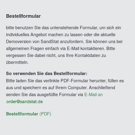
Aluminium, Kupfer, Edelstahl etc.), Holzspanplatten
P
und/oder GFK zur Anwendung kommen. Der schubweiche
Ingenieure
Ingenieure
Hersteller
Hersteller
inge
Beispiele für Pakete
(Deutschland)
(Europa)
(Standard)
(Professional)
S
Kern (PUR-, PIR-, EPS- bzw. XPS-Hartschaum,
Bestellformular
Mineralwolle…) wird auf Grundlage der Sandwichtheorie
❮
❯
✓
✓
✓
Grundpaket
berücksichtigt.
✘
bitte benutzen Sie das untenstehende Formular, um sich ein
--
„SandStat
4.600 €
4.600 €
4.600 €
9
individuelles Angebot machen zu lassen oder die aktuelle
führt alle erforderlichen statischen Nachweise
SandStat
Deutschland“
Demoversion von SandStat anzufordern. Sie können uns bei
gemäß der allgemeinen bauaufsichtlichen Zulassungen
allgemeinen Fragen einfach via E-Mail kontaktieren. Bitte
✓
und/oder der allgemeinen Bauartgenehmigung des DIBt
Grundpaket
✘
✘
✘
vergessen Sie dabei nicht, uns Ihre Kontaktdaten zu
--
--
--
„SandStat
sowie gemäß der europäischen Norm EN 14509, Anhang
4.600 €
Elementauswahl
EN 14509“
E. Der Nachweis der Verbindungsmittel mit der
übermitteln.
Unterkonstruktion mit direkter und verdeckter Befestigung
✓
✓
So verwenden Sie das Bestellformular:
Ergänzung Paket
✘
✘
– nach allgemeinen bauaufsichtlichen Zulassungen wie
--
--
„SandStat
1.500 €
1.500 €
Bitte laden Sie das verlinkte PDF-Formular herunter, füllen es
auch nach Europäischen Technischen Bewertungen (ETA)
EN 14509“
- ist ebenfalls integriert.
aus und speichern es auf Ihrem Computer. Anschließend
senden Sie das ausgefüllte Formular via
E-Mail an
Erweiterung frei
greift auf eine Profildatenbank zu, in der nahezu
SandStat
✓
✓
✓
✘
definierbare Teil­
alle bauaufsichtlich zugelassenen oder mit
--
1.500 €
1.500 €
1.500 €
sicherheits­faktoren
Bauartgenehmigungen versehenen Sandwichelemente
(PDF)
γF und ψ
Bestellformular
sowie deren Befestigung hinterlegt sind. Es können auch
hersteller- oder kundenspezifische Elementdaten hinterlegt
Zusatzpaket
werden. Zusätzlich können optional Profilkenndaten neuer
✓
✓
✓
✓
„Last 1“: